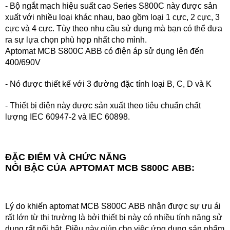
- Bộ ngắt mạch hiệu suất cao Series S800C này được sản
xuất với nhiều loại khác nhau, bao gồm loại 1 cực, 2 cực, 3
cực và 4 cực. Tùy theo nhu cầu sử dụng mà bạn có thể đưa
ra sự lựa chọn phù hợp nhất cho mình.
Aptomat MCB S800C ABB có điện áp sử dụng lên đến
400/690V
- Nó được thiết kế với 3 đường đặc tính loại B, C, D và K
- Thiết bị điện này được sản xuất theo tiêu chuẩn chất
lượng IEC 60947-2 và IEC 60898.
ĐẶC ĐIỂM VÀ CHỨC NĂNG
NỔI BẬC CỦA
APTOMAT MCB S800C ABB
:
Lý do khiến aptomat MCB S800C ABB nhận được sự ưu ái
rất lớn từ thị trường là bởi thiết bị này có nhiều tính năng sử
dụng rất nổi bật. Điều này giúp cho việc ứng dụng sản phẩm