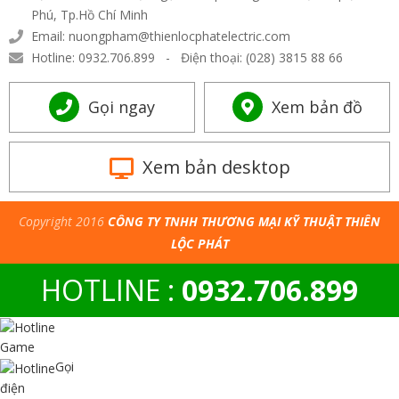
Phú, Tp.Hồ Chí Minh
Email: nuongpham@thienlocphatelectric.com
Hotline: 0932.706.899 - Điện thoại: (028) 3815 88 66
Gọi ngay
Xem bản đồ
Xem bản desktop
Copyright 2016
CÔNG TY TNHH THƯƠNG MẠI KỸ THUẬT THIÊN
LỘC PHÁT
HOTLINE :
0932.706.899
Game
Gọi
điện