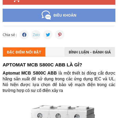
ĐIỀU KHOẢN
Chia sẻ :
ĐẶC ĐIỂM NỔI BẬT
BÌNH LUẬN - ĐÁNH GIÁ
APTOMAT MCB S800C ABB LÀ GÌ?
Aptomat MCB S800C ABB
là một thiết bị đóng cắt được
hãng sản xuất để sử dụng trong các ứng dụng IEC và UL.
Nó hiện được lựa chọn để bảo vệ mạch điện trong các
trường hợp có sự cố điện xảy ra