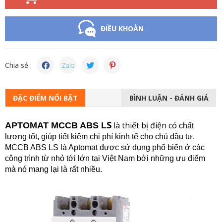
ĐIỀU KHOẢN
Chia sẻ :
ĐẶC ĐIỂM NỔI BẬT
BÌNH LUẬN - ĐÁNH GIÁ
S
à thiết bị điện có
APTOMAT MCC
B ABS L
l
chất
lượng tốt, giúp tiết kiệm chi phí kinh tế cho chủ đầu tư,
MCCB ABS LS là Aptomat được sử dụng phổ biến ở các
công trình từ nhỏ tới lớn tại Việt Nam bởi những ưu điểm
mà nó mang lại là rất nhiều.