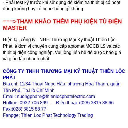
- Phải test kỹ trước khi sử dụng để kiểm tra thiết bị có hoạt
động không hay có bị hư hỏng gì không.
===>THAM KHẢO THÊM PHỤ KIỆN TỦ ĐIỆN
MASTER
Hiện tại, công ty TNHH Thương Mại Kỹ thuật Thiên Lộc
S
Phát là đơn vị chuyên cung cấp aptom
at MCCB L
và các
thiết bị điện công nghiệp. Vui lòng liên hệ để được báo giá
và giải đáp nhanh nhất.
CÔNG TY TNHH THƯƠNG MẠI KỸ THUẬT THIÊN LỘC
PHÁT
Địa chỉ: 11/34 Thoại Ngọc Hầu, phường Hòa Thạnh, quận
Tân Phú, Tp.Hồ Chí Minh
Email: nuongpham@thienlocphatelectric.com
Hotline: 0932.706.899 - Điện thoại: (028) 3815 88 66
Fax:(028) 38
15 88 77
Fanpge: Thien Loc Phat Technology Trading