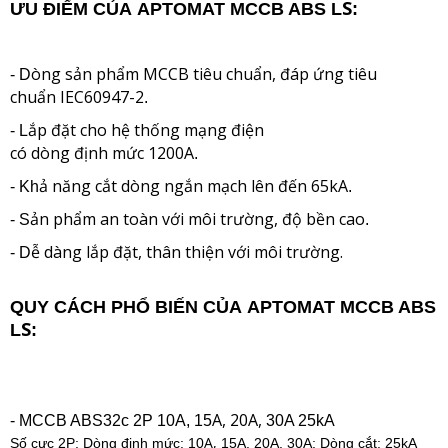
S
ƯU ĐIỂM CỦA
APTOMAT MCC
B ABS L
:
òng sản phẩm MCCB tiêu chuẩn, đáp ứng tiêu
- D
chuẩn IEC60947-2
.
ắp đặt cho hệ thống mạng điện
- L
có dòng định mức 1200A
.
ả năng cắt dòng ngắn mạch lên đến 65kA
- Kh
.
ản phẩm an toàn với môi trường, độ bền cao
- S
.
ễ dàng lắp đặt, thân thiện với môi trường.
- D
QUY CÁCH PHỔ BIẾN CỦA
APTOMAT MCC
B ABS
S
L
:
A, 20A,
- MCCB ABS32c 2P 10A, 15
30A 25kA
A,
Số cực 2P; Dòng định mức: 10
15A, 20A, 30
A
; Dòng cắt: 25kA