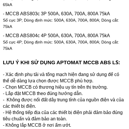
65kA
- MCCB ABS803c 3P 500A, 630A, 700A, 800A 75kA
Số cực 3P; Dòng định mức: 500A, 630
A, 700A, 800A
; Dòng cắt:
75kA
- MCCB ABS804c 4P 500A, 630A, 700A, 800A 75kA
Số cực 4P; Dòng định mức: 500A, 630
A, 700A, 800A
; Dòng cắt:
75kA
S
LƯU Ý KHI S
Ử DỤNG
APTOMAT MCC
B ABS L
:
- Xác định phụ tải và tổng mạch hiện đang sử dụng để có
thể dễ dàng lựa chọn được MCCB phù hợp.
- Chọn MCCB có thương hiệu uy tín trên thị trường.
- Lắp đặt MCCB theo đúng hướng dẫn.
- Không được nối đất dây trung tính của nguồn điện và của
các thiết bị điện.
- Hệ thống tiếp địa của các thiết bị điện phải đảm bảo đúng
tiêu chuẩn và đảm bảo an toàn.
- Không lắp MCCB ở nơi ẩm ướt.