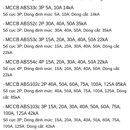
- MCCB ABS33c 3P 5A, 10A 14kA
Số cực 3P; Dòng định mức: 5A, 10
A
; Dòng cắt: 14kA
A,
- MCCB ABS52c 2P 30A, 40
50A 35kA
A,
Số cực 2P; Dòng định mức: 30A, 40
50
A
; Dòng cắt: 35kA
A,
A, 50A
- MCCB ABS53c 3P 15A, 20
30A, 40
22kA
A, 20A,
A,
Số cực 3P; Dòng định mức: 15
30A, 40
50
A; Dòng cắt:
22kA
A,
A, 50A
- MCCB ABS54c 4P 15A, 20
30A, 40
22kA
A, 20A,
A,
Số cực 4P; Dòng định mức: 15
30A, 40
50
A; Dòng cắt:
22kA
A, 6
A, 100A, 125A
- MCCB ABS102c 2P 40A, 50
0A, 75
85kA
A, 50A, 6
A, 100
A
Số cực 2P; Dòng định mức: 40
0A, 75
A, 125
; Dòng
cắt: 85kA
A, 20A, 30A,
A, 6
A,
- MCCB ABS103c 3P 15
40A, 50
0A, 75
100A, 125A
42kA
A, 20A, 30A,
A, 50A, 6
A,
Số cực 3P; Dòng định mức: 15
40
0A, 75
100
A
A, 125
; Dòng cắt: 42kA