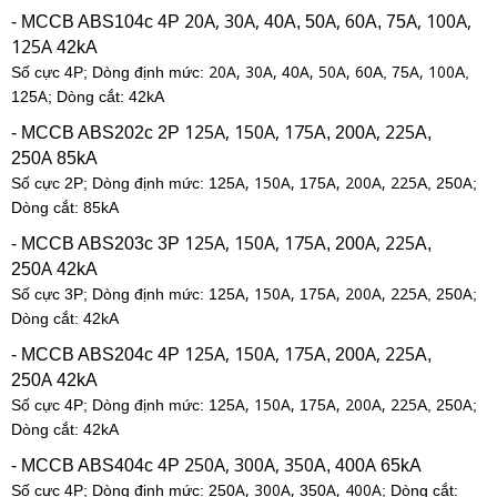
20A, 30A,
A, 6
A, 100A,
- MCCB ABS104c 4P
40A, 50
0A, 75
125A
42kA
20A, 30A,
A, 50A, 6
A, 100
Số cực 4P; Dòng định mức:
40
0A, 75
A,
A
125
; Dòng cắt: 42kA
125A, 150A, 175
A, 225
- MCCB ABS202c 2P
A, 200
A,
A
250
85kA
A, 150A,
A, 200A, 225
A
Số cực 2P; Dòng định mức: 125
175
A, 250
;
Dòng cắt: 85kA
125A, 150A, 175
A, 225
- MCCB ABS203c 3P
A, 200
A,
A
250
42kA
A, 150A,
A, 200A, 225
A
Số cực 3P; Dòng định mức: 125
175
A, 250
;
Dòng cắt: 42kA
125A, 150A, 175
A, 225
- MCCB ABS204c 4P
A, 200
A,
A
250
42kA
A, 150A,
A, 200A, 225
A
Số cực 4P; Dòng định mức: 125
175
A, 250
;
Dòng cắt: 42kA
250A, 300A, 350
A
- MCCB ABS404c 4P
A, 400
65kA
A, 300A,
A, 400A
Số cực 4P; Dòng định mức: 250
350
; Dòng cắt: