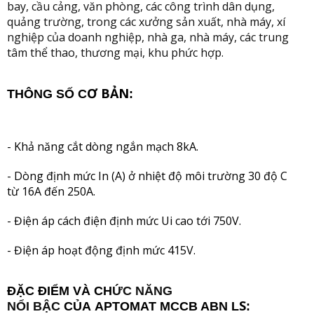
bay, cầu cảng, văn phòng, các công trình dân dụng,
quảng trường, trong các xưởng sản xuất, nhà máy, xí
nghiệp của doanh nghiệp, nhà ga, nhà máy, các trung
tâm thể thao, thương mại, khu phức hợp.
Ơ BẢN
THÔNG SỐ C
:
- Khả năng cắt dòng ngắn mạch 8kA.
- Dòng định mức In (A) ở nhiệt độ môi trường 30 độ C
từ 16A đến 250A.
- Điện áp cách điện định mức Ui cao tới 750V.
- Điện áp hoạt động định mức 415V.
ĐẶC ĐIỂM VÀ CH
ỨC NĂNG
S
NỔI BẬC
CỦA
APTOMAT MCC
B ABN L
: