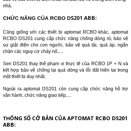
nhà. 
S201 ABB
CH
ỨC NĂNG CỦA
RCBO D
:
Cũng giống với các thiết bị
aptomat RCBO
khác, aptomat
RCBO DS201 cung cấp chức năng chống dòng rò, bảo vệ
sự giật điện cho con người, bảo vệ quá tải, quá áp, ngắn
chặn các nguy cơ cháy nổ,…
Seri DS201 thay thế phạm vi thực tế của RCBO 1P + N và
kết hợp bảo vệ chống lại quá dòng và lỗi đất hiện tại trong
một thiết bị duy nhất.
Ngoài ra aptomat DS201 còn cung cấp chức năng hỗ trợ
vận hành, chức năng giao tiếp,…
ÔNG SỐ CỞ BẢN CỦA APTOMAT RCBO DS201
TH
ABB
: