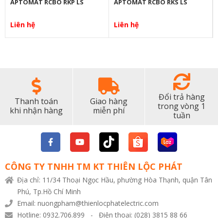
APTOMAT RCBO RKP LS
APTOMAT RCBO RKS LS
Liên hệ
Liên hệ
Đổi trả hàng
Thanh toán
Giao hàng
trong vòng 1
khi nhận hàng
miễn phí
tuần
CÔNG TY TNHH TM KT THIÊN LỘC PHÁT
Địa chỉ: 11/34 Thoại Ngọc Hầu, phường Hòa Thạnh, quận Tân
Phú, Tp.Hồ Chí Minh
Email: nuongpham@thienlocphatelectric.com
Hotline: 0932.706.899 - Điện thoại: (028) 3815 88 66