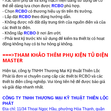
- Xác định phụ tải và tổng mạch hiện đang sử dụng để có 
thể dễ dàng lựa chọn được 
RCBO
 phù hợp.  
- Chọn 
RCBO
 có thương hiệu uy tín trên thị trường.
- Lắp đặt 
RCBO
 theo đúng hướng dẫn.
- Không được nối đất dây trung tính của nguồn điện và của 
các thiết bị điện.
- Không lắp 
RCBO
 ở nơi ẩm ướt.
- Phải test kỹ trước khi sử dụng để kiểm tra thiết bị có hoạt 
động không hay có bị hư hỏng gì không. 
===>THAM KHẢO THÊM PHỤ KIỆN TỦ ĐIỆN
MASTER
Hiện tại, công ty TNHH Thương Mại Kỹ thuật Thiên Lộc 
Phát là đơn vị chuyên cung cấp các thiết bị RCBO và các 
thiết bị điện công nghiệp. Vui lòng liên hệ để được báo giá 
và giải đáp nhanh nhất.
CÔNG TY TNHH THƯƠNG MẠI KỸ THUẬT THIÊN LỘC
PHÁT
Địa chỉ: 11/34 Thoại Ngọc Hầu, phường Hòa Thạnh, quận