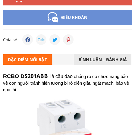
ĐIỀU KHOẢN
Chia sẻ :
ĐẶC ĐIỂM NỔI BẬT
BÌNH LUẬN - ĐÁNH GIÁ
S201ABB
RCBO D
l
à
cầu dao
chống rò có chức năng bảo
vệ con người tránh hiện tượng bị rò điện giật, ngắt mạch, bảo vệ
quá tải.