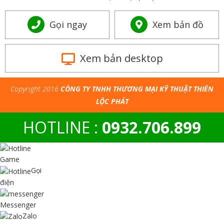
Gọi ngay
Xem bản đồ
Xem bản desktop
Copyright 2016
CÔNG TY TNHH THƯƠNG MẠI KỸ THUẬT THIÊN
LỘC PHÁT
HOTLINE :
0932.706.899
Game
Gọi
điện
Messenger
Zalo