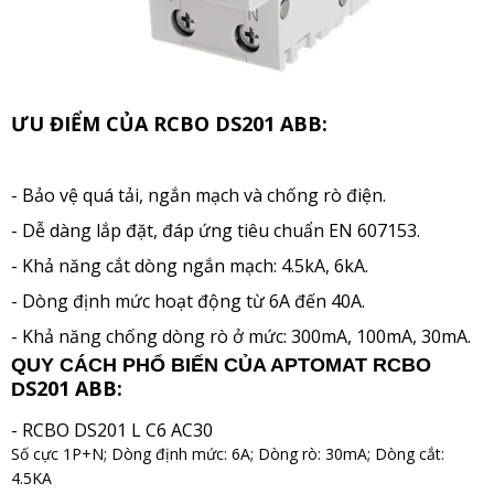
ƯU ĐIỂM CỦA RCBO DS201 ABB:
- Bảo vệ quá tải, ngắn mạch và chống rò điện
.
- Dễ dàng lắp đặt, đáp ứng tiêu chuẩn EN 607153.
- Khả năng cắt dòng ngắn mạch: 4.5kA, 6kA.
- Dòng định mức hoạt động từ 6A đến 40A.
- Kh
ả năng chống dòng rò ở mức: 300mA, 100mA, 30mA.
QUY CÁCH PHỔ BIẾN CỦA APTOMAT RCBO
S201 ABB:
D
- RCBO DS201 L C6 AC30
Số cực 1P+N; Dòng định mức: 6A; Dòng rò: 30mA; Dòng cắt:
4.5KA