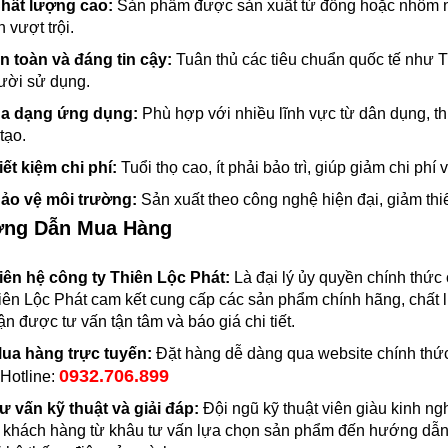
Chất lượng cao:
Sản phẩm được sản xuất từ đồng hoặc nhôm ng
 vượt trội.
An toàn và đáng tin cậy:
Tuân thủ các tiêu chuẩn quốc tế như 
ười sử dụng.
Đa dạng ứng dụng:
Phù hợp với nhiều lĩnh vực từ dân dụng, 
 tạo.
iết kiệm chi phí:
Tuổi thọ cao, ít phải bảo trì, giúp giảm chi phí
Bảo vệ môi trường:
Sản xuất theo công nghệ hiện đại, giảm thi
ớng Dẫn Mua Hàng
iên hệ công ty Thiên Lộc Phát:
Là đại lý ủy quyền chính thức
iên Lộc Phát cam kết cung cấp các sản phẩm chính hãng, chất l
ận được tư vấn tận tâm và báo giá chi tiết.
ua hàng trực tuyến:
Đặt hàng dễ dàng qua website chính thức 
0932.706.899
 Hotline:
ư vấn kỹ thuật và giải đáp:
Đội ngũ kỹ thuật viên giàu kinh n
ợ khách hàng từ khâu tư vấn lựa chọn sản phẩm đến hướng dẫn 