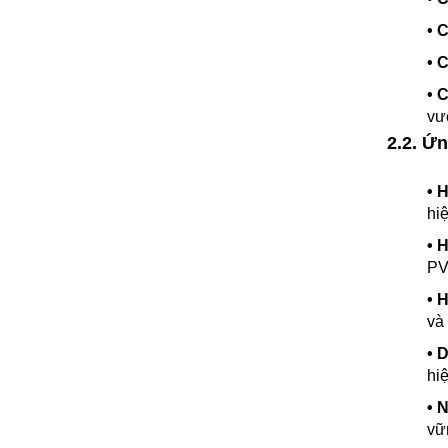
• 
• 
• 
vượ
2.2. Ứ
• 
hi
• 
PV
• 
và
• 
hiệ
• 
vữ