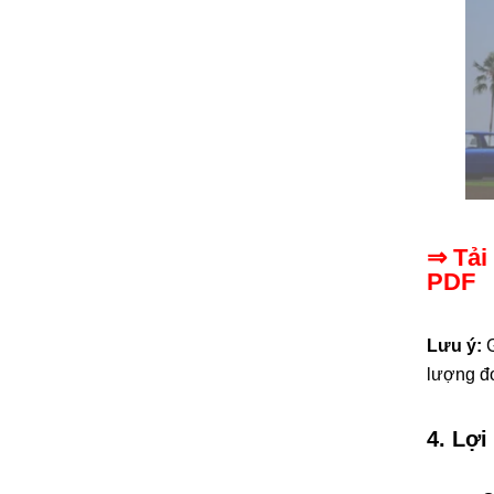
⇒ Tải
PDF
Lưu ý:
G
lượng đơ
4. Lợi