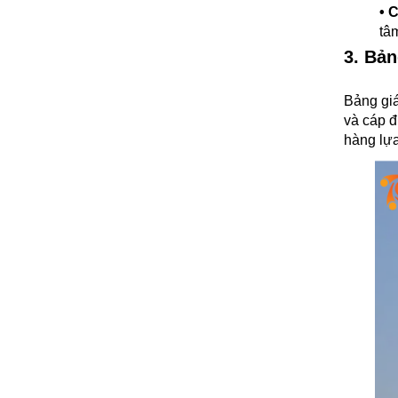
•
C
tâ
3. Bả
Bảng giá
và cáp đ
hàng lựa