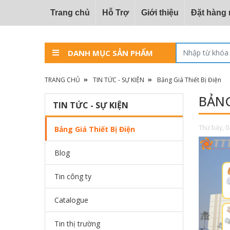
Trang chủ
Hỗ Trợ
Giới thiệu
Đặt hàng
DANH MỤC SẢN PHẨM
TRANG CHỦ
TIN TỨC - SỰ KIỆN
Bảng Giá Thiết Bị Điện
BẢNG
TIN TỨC - SỰ KIỆN
Thứ bảy, 0
Bảng Giá Thiết Bị Điện
Blog
Tin công ty
Catalogue
Tin thị trường