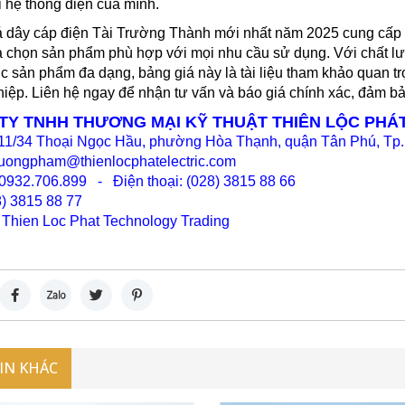
i hệ thống điện của mình.
 dây cáp điện Tài Trường Thành mới nhất năm 2025 cung cấp thô
 chọn sản phẩm phù hợp với mọi nhu cầu sử dụng. Với chất lượ
 sản phẩm đa dạng, bảng giá này là tài liệu tham khảo quan tr
iệp. Liên hệ ngay để nhận tư vấn và báo giá chính xác, đảm bả
TY TNHH THƯƠNG MẠI KỸ THUẬT THIÊN LỘC PHÁ
: 11/34 Thoại Ngọc Hầu, phường Hòa Thạnh, quận Tân Phú, Tp
nuongpham@thienlocphatelectric.com
 0932.706.899 - Điện thoại: (028) 3815 88 66
) 38
15 88 77
 Thien Loc Phat Technology Trading
TIN
KHÁC