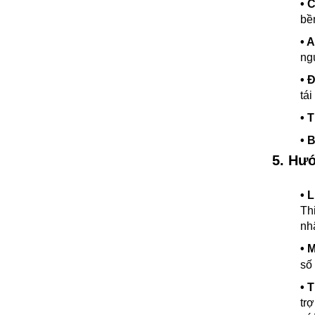
• 
bền
• 
ng
• 
tái
• T
• 
5. Hư
•
L
Th
nh
•
M
số
•
T
tr