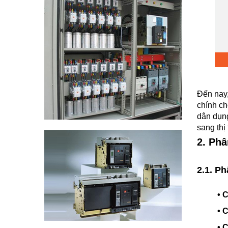
Đến nay,
chính ch
dân dụng
sang thị
2. Ph
2.1. Ph
• 
• 
• 