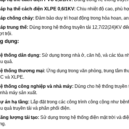
Cáp hạ thế cách điện XLPE 0,6/1KV:
Chịu nhiệt độ cao, phù hợ
Cáp chống cháy:
Đảm bảo duy trì hoạt động trong hỏa hoạn, an 
Cáp trung thế:
Dùng trong hệ thống truyền tải 12,7/22(24)KV đế
t trội.
ng dụng:
Hệ thống dân dụng:
Sử dụng trong nhà ở, căn hộ, và các tòa n
ệu quả.
Hệ thống thương mại:
Ứng dụng trong văn phòng, trung tâm thư
C và XLPE.
Hệ thống công nghiệp và nhà máy:
Dùng cho hệ thống truyền t
 nhà máy sản xuất.
Dự án hạ tầng:
Lắp đặt trong các công trình công cộng như bệnh
u quả truyền tải và phân phối điện.
Năng lượng tái tạo:
Sử dụng trong hệ thống điện mặt trời và đ
ng.