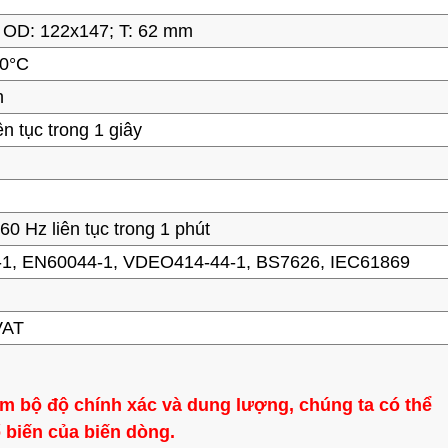
; OD: 122x147; T: 62 mm
10°C
h
iên tục trong 1 giây
60 Hz liên tục trong 1 phút
1, EN60044-1, VDEO414-44-1, BS7626, IEC61869
VAT
ảm bộ độ chính xác và dung lượng, chúng ta có thể
ố biến của biến dòng.