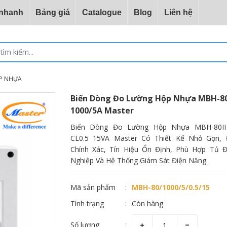
 nhanh
Bảng giá
Catalogue
Blog
Liên hệ
P NHỰA
Biến Dòng Đo Lường Hộp Nhựa MBH-80
1000/5A Master
Biến Dòng Đo Lường Hộp Nhựa MBH-80II
CL0.5 15VA Master Có Thiết Kế Nhỏ Gọn,
Chính Xác, Tín Hiệu Ổn Định, Phù Hợp Tủ 
Nghiệp Và Hệ Thống Giám Sát Điện Năng.
Mã sản phẩm
MBH-80/1000/5/0.5/15
Tình trạng
Còn hàng
Số lượng