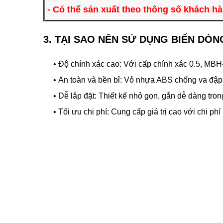
- Có thể sản xuất theo thông số khách h
3. TẠI SAO NÊN SỬ DỤNG BIẾN DÒ
• Độ chính xác cao: Với cấp chính xác 0.5, MBH-80
• An toàn và bền bỉ: Vỏ nhựa ABS chống va đập và c
• Dễ lắp đặt: Thiết kế nhỏ gọn, gắn dễ dàng trong
• Tối ưu chi phí: Cung cấp giá trị cao với chi phí