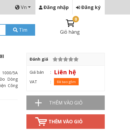
Vn
Đăng nhập
Đăng ký
0
Tìm
Giỏ hàng
II
Đánh giá
Liên hệ
Giá bán
 1000/5A
 Đo Dòng
VAT
Đã bao gồm
Điện Công
THÊM VÀO GIỎ
THÊM VÀO GIỎ