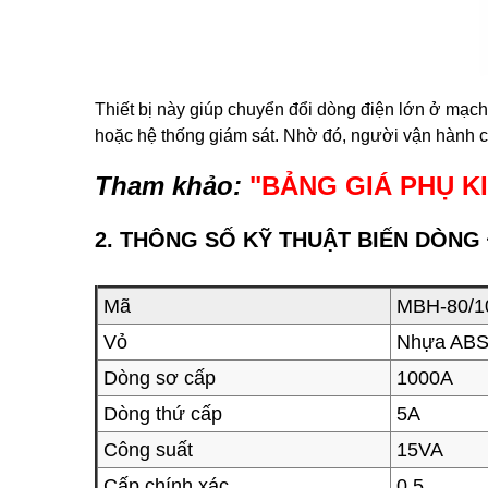
Thiết bị này giúp chuyển đổi dòng điện lớn ở mạch
hoặc hệ thống giám sát. Nhờ đó, người vận hành có
Tham khảo:
"
BẢNG GIÁ PHỤ K
2. THÔNG SỐ KỸ THUẬT BIẾN DÒNG
Mã
MBH-80/10
Vỏ
Nhựa AB
Dòng sơ cấp
1000A
Dòng thứ cấp
5A
Công suất
15VA
Cấp chính xác
0.5