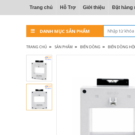
Trang chủ
Hỗ Trợ
Giới thiệu
Đặt hàng
DANH MỤC SẢN PHẨM
TRANG CHỦ
SẢN PHẨM
BIẾN DÒNG
BIẾN DÒNG HỘ