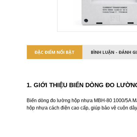
ĐẶC ĐIỂM NỔI BẬT
BÌNH LUẬN - ĐÁNH G
1. GIỚI THIỆU BIẾN DÒNG ĐO LƯỜN
Biến dòng đo lường hộp nhựa MBH-80 1000/5A Maste
hộp nhựa cách điện cao cấp, giúp bảo vệ cuộn dây v