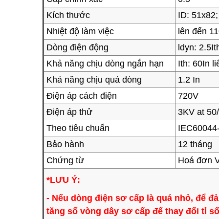
Kích thước
ID: 51x82
Nhiệt độ làm việc
lên đến 1
Dòng điện động
ldyn: 2.5It
Khả năng chịu dòng ngắn hạn
Ith: 60In l
Khả năng chịu quá dòng
1.2 In
Điện áp cách điện
720V
Điện áp thử
3KV at 50/
Theo tiêu chuẩn
IEC60044-
Bảo hành
12 tháng
Chứng từ
Hoá đơn 
*LƯU Ý:
- Nếu dòng điện sơ cấp là quá nhỏ, để đ
tăng số vòng dây sơ cấp để thay đổi tỉ s