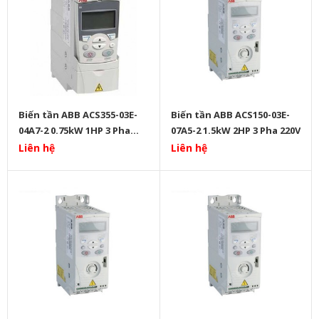
Biến tần ABB ACS355-03E-
Biến tần ABB ACS150-03E-
04A7-2 0.75kW 1HP 3 Pha
07A5-2 1.5kW 2HP 3 Pha 220V
220V
Liên hệ
Liên hệ