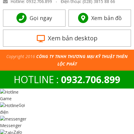
Hotline: 0932.706.899 - Điện thoại: (028) 3815 88 66
Gọi ngay
Xem bản đồ
Xem bản desktop
Copyright 2016
CÔNG TY TNHH THƯƠNG MẠI KỸ THUẬT THIÊN
LỘC PHÁT
HOTLINE :
0932.706.899
Game
Gọi
điện
Messenger
Zalo