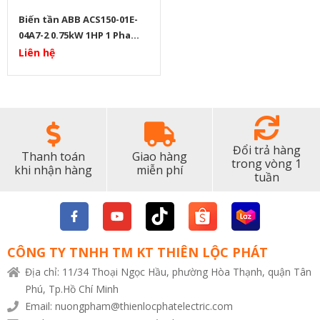
Biến tần ABB ACS150-01E-
04A7-2 0.75kW 1HP 1 Pha
220V
Liên hệ
Đổi trả hàng
Thanh toán
Giao hàng
trong vòng 1
khi nhận hàng
miễn phí
tuần
CÔNG TY TNHH TM KT THIÊN LỘC PHÁT
Địa chỉ: 11/34 Thoại Ngọc Hầu, phường Hòa Thạnh, quận Tân
Phú, Tp.Hồ Chí Minh
Email: nuongpham@thienlocphatelectric.com