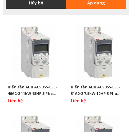
Hủy bỏ
Áp dụng
Biến tần ABB ACS355-03E-
Biến tần ABB ACS355-03E-
46A2-2 11kW 15HP 3 Pha
31A0-2 7.5kW 10HP 3 Pha
220V
220V
Liên hệ
Liên hệ