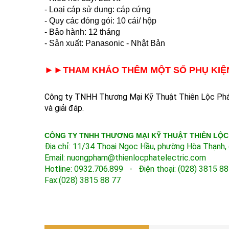
- Loại cáp sử dụng: cáp cứng
- Quy các đóng gói: 10 cái/ hộp
- Bảo hành: 12 tháng
- Sản xuất: Panasonic - Nhật Bản
►►THAM KHẢO THÊM MỘT SỐ PHỤ KIỆN
Công ty TNHH Thương Mại Kỹ Thuật Thiên Lộc Phát l
và giải đáp.
CÔNG TY TNHH THƯƠNG MẠI KỸ THUẬT THIÊN LỘC
Địa chỉ: 11/34 Thoại Ngọc Hầu, phường Hòa Thạnh, 
Email: nuongpham@thienlocphatelectric.com
Hotline: 0932.706.899 - Điện thoại: (028) 3815 88
Fax:(028) 38
15 88 77