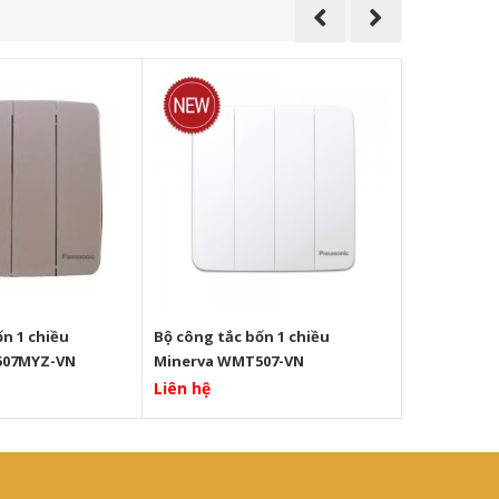
ốn 1 chiều
Bộ công tắc bốn 1 chiều
Bộ công tắc
507MYZ-VN
Minerva WMT507-VN
WMT506MY
Liên hệ
Liên hệ