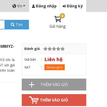
Vn
Đăng nhập
Đăng ký
0
Tìm
Giỏ hàng
508MYZ-
Đánh giá
Liên hệ
Giá bán
YZ-VN là
T với giá
VAT
Đã bao gồm
trên toàn
THÊM VÀO GIỎ
THÊM VÀO GIỎ