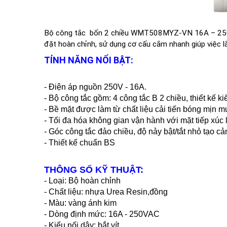
Bộ công tắc bốn 2 chiều WMT508MYZ-VN 16A – 250V là 
đặt hoàn chỉnh, sử dụng cơ cấu cắm nhanh giúp việc l
TÍNH NĂNG NỔI BẬT:
- Điện áp nguồn 250V - 16A.
- Bộ công tắc gồm: 4 công tắc B
2 chiều, thiết kế k
- Bề mặt được làm từ chất liệu cải tiến bóng mịn 
- Tối đa hóa không gian vận hành với mặt tiếp xúc
- Góc công tắc đảo chiều, độ nảy bật/tắt nhỏ tạo 
- Thiết kế chuẩn BS
THÔNG SỐ KỸ THUẬT:
- Loại: Bộ hoàn chỉnh
- Chất liệu: nhựa Urea Resin,đồng
- Màu: vàng ánh kim
- Dòng định mức: 16A - 250VAC
- Kiểu nối dây: bắt vít