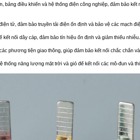
ện, bảng điều khiển và hệ thống điện công nghiệp, đảm bảo kết 
bị điện tử, đảm bảo truyền tải điện ổn định và bảo vệ các mạch đ
ể kết nối dây cáp, đảm bảo tín hiệu ổn định và giảm thiểu nhiễu.
 các phương tiện giao thông, giúp đảm bảo kết nối chắc chắn và
ệ thống năng lượng mặt trời và gió để kết nối các mô-đun và thi