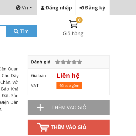
Vn
Đăng nhập
Đăng ký
0
Tìm
Giỏ hàng
Đánh giá
Kiện Quan
Liên hệ
Giá bán
i Các Dây
Chắn. Với
VAT
Đã bao gồm
 Bảo Khả
 Đặt. Sản
Điện Dân
THÊM VÀO GIỎ
.
THÊM VÀO GIỎ