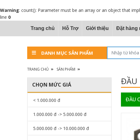
Warning
: count(): Parameter must be an array or an object that im
line
0
Trang chủ
Hỗ Trợ
Giới thiệu
Đặt hàng
DANH MỤC SẢN PHẨM
TRANG CHỦ
SẢN PHẨM
ĐẦU 
CHỌN MỨC GIÁ
ĐẦU C
< 1.000.000 đ
1.000.000 đ -> 5.000.000 đ
5.000.000 đ -> 10.000.000 đ