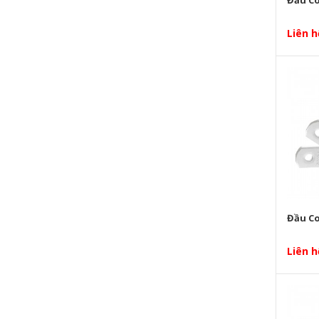
siemens
Liên h
HANYONG
RTR
SHIHLIN
Paragon
Omsemco
ATS
Đầu Co
CNC
Liên h
Hanger
Hyundai