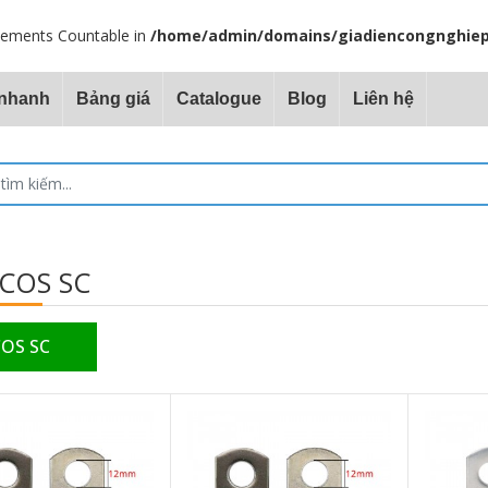
plements Countable in
/home/admin/domains/giadiencongnghiep.
 nhanh
Bảng giá
Catalogue
Blog
Liên hệ
COS SC
OS SC