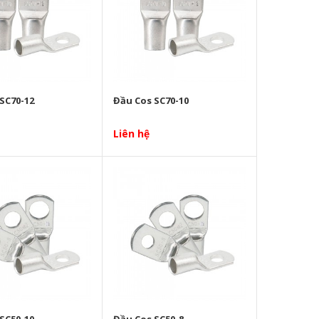
SC70-12
Đầu Cos SC70-10
Liên hệ
SC50-10
Đầu Cos SC50-8