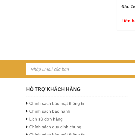
Đầu Co
Samwha
Liên h
ESTEL
MPE
Đèn Rạng Đông
Panasonic
OBO
HỖ TRỢ KHÁCH HÀNG
Dây cáp điện Imatek
Chính sách bảo mật thông tin
Omron
Chính sách bảo hành
Thịnh Phát
Lịch sử đơn hàng
Chính sách quy định chung
Lion
Chính sách bảo mật thông tin