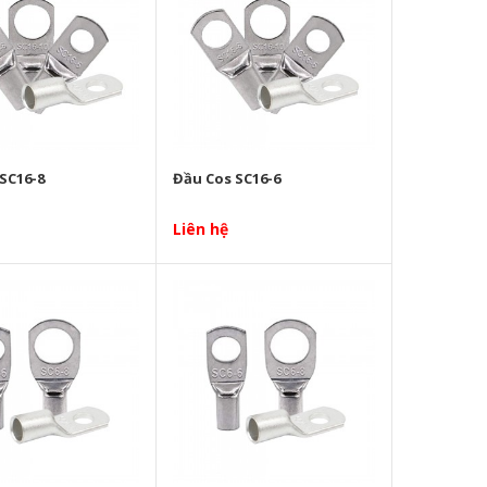
SC16-8
Đầu Cos SC16-6
Liên hệ