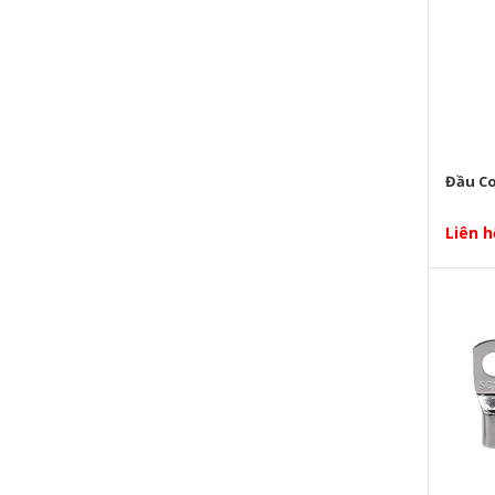
Nuintek
EPCOS
Schneider
Đầu Co
DUCATI
LS
Liên h
Enerlux
Shizuki
CADIVI
Mikro
ABB