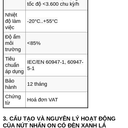
tốc độ <3.600 chu kỳ/h
Nhiệt
độ làm
-20°C..+55°C
việc
Độ ẩm
môi
<85%
trường
Tiêu
IEC/EN 60947-1, 60947-
chuẩn
5-1
áp dụng
Bảo
12 tháng
hành
Chứng
Hoá đơn VAT
từ
3. CẤU TẠO VÀ NGUYÊN LÝ HOẠT ĐỘNG
CỦA
NÚT NHẤN ON CÓ ĐÈN XANH LÁ