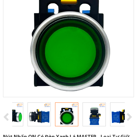
Nút Nhấn ON Có Đèn Xanh Lá MASTER - Loại Tự Giữ,