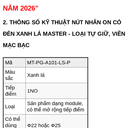
NĂM 2026
"
2. THÔNG SỐ KỸ THUẬT
NÚT NHẤN ON CÓ
ĐÈN XANH LÁ MASTER - LOẠI TỰ GIỮ, VIỀN
MẠC BẠC
Mã
MT-PG-A101-LS-P
Màu
Xanh lá
sắc
Tiếp
1NO
điểm
Sản phẩm dạng module,
Loại
có thể mở rộng tiếp điểm
Có thể
dùng
Φ22 hoặc Φ25