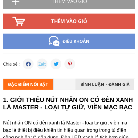
THÊM VÀO GIỎ
THÊM VÀO GIỎ
ĐIỀU KHOẢN
Chia sẻ :
ĐẶC ĐIỂM NỔI BẬT
BÌNH LUẬN - ĐÁNH GIÁ
1. GIỚI THIỆU NÚT NHẤN ON CÓ ĐÈN XANH
LÁ MASTER - LOẠI TỰ GIỮ, VIỀN MẠC BẠC
Nút nhấn ON có đèn xanh lá Master - loại tự giữ, viền mạ
bạc là thiết bị điều khiển tín hiệu quan trọng trong tủ điện
công nghiệp và dân dụng. Đèn LED xanh lá tích hợp giúp