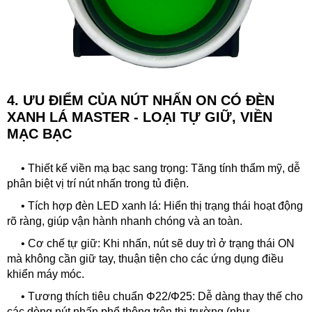
4. ƯU ĐIỂM CỦA
NÚT NHẤN ON CÓ ĐÈN
XANH LÁ MASTER - LOẠI TỰ GIỮ, VIỀN
MẠC BẠC
• Thiết kế viền mạ bạc sang trọng: Tăng tính thẩm mỹ, dễ
phân biệt vị trí nút nhấn trong tủ điện.
•
Tích hợp đèn LED xanh lá: Hiển thị trạng thái hoạt động
rõ ràng, giúp vận hành nhanh chóng và an toàn.
•
Cơ chế tự giữ: Khi nhấn, nút sẽ duy trì ở trạng thái ON
mà không cần giữ tay, thuận tiện cho các ứng dụng điều
khiển máy móc.
•
Tương thích tiêu chuẩn Φ22/Φ25: Dễ dàng thay thế cho
các dòng nút nhấn phổ thông trên thị trường (như