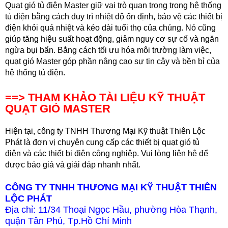
Quạt gió tủ điện Master giữ vai trò quan trọng trong hệ thống
tủ điện bằng cách duy trì nhiệt độ ổn định, bảo vệ các thiết bị
điện khỏi quá nhiệt và kéo dài tuổi thọ của chúng. Nó cũng
giúp tăng hiệu suất hoạt động, giảm nguy cơ sự cố và ngăn
ngừa bụi bẩn. Bằng cách tối ưu hóa môi trường làm việc,
quạt gió Master góp phần nâng cao sự tin cậy và bền bỉ của
hệ thống tủ điện.
==> THAM KH
ẢO TÀI LIỆU KỸ THUẬT
QUẠT GI
Ó
MASTER
Hiện tại, công ty TNHH Thương Mại Kỹ thuật Thiên Lộc
Phát là đơn vị chuyên cung cấp các thiết bị quạt gi
ó tủ
điện
và các thiết bị điện công nghiệp. Vui lòng liên hệ để
được báo giá và giải đáp nhanh nhất.
CÔNG TY TNHH THƯƠNG MẠI KỸ THUẬT THIÊN
LỘC PHÁT
Địa chỉ: 11/34 Thoại Ngọc Hầu, phường Hòa Thạnh,
quận Tân Phú, Tp.Hồ Chí Minh