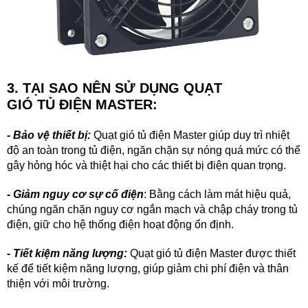
3. TẠI SAO NÊN SỬ DỤNG QUẠT
GIÓ TỦ ĐIỆN MASTER:
-
Bảo vệ thiết bị:
Quạt gi
ó
t
ủ điện
Master giúp duy trì nhiệt
độ an toàn trong tủ điện, ngăn chặn sự nóng quá mức có thể
gây hỏng hóc và thiệt hại cho các thiết bị điện quan trọng.
- Giảm nguy cơ sự cố điện
: Bằng cách làm mát hiệu quả,
chúng ngăn chặn nguy cơ ngắn mạch và chập cháy trong tủ
điện, giữ cho hệ thống điện hoạt động ổn định.
- Tiết kiệm năng lượng:
Quạt gi
ó
t
ủ điện
Master
được thiết
kế để tiết kiệm năng lượng, giúp giảm chi phí điện và thân
thiện với môi trường.