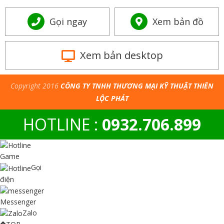
Gọi ngay
Xem bản đồ
Xem bản desktop
Copyright 2016
CÔNG TY TNHH THƯƠNG MẠI KỸ THUẬT THIÊN
LỘC PHÁT
HOTLINE :
0932.706.899
Game
Gọi
điện
Messenger
Zalo