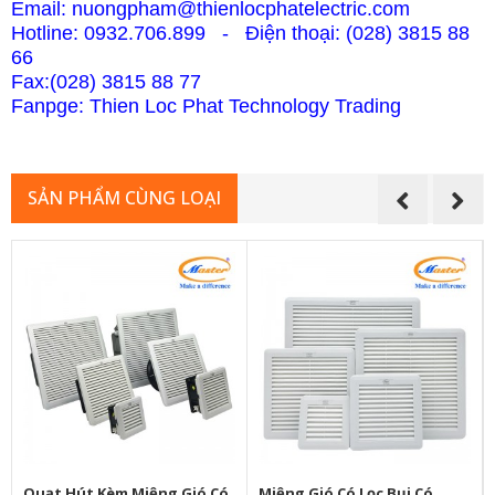
Email: nuongpham@thienlocphatelectric.com
Hotline: 0932.706.899 - Điện thoại: (028) 3815 88
66
Fax:(028) 38
15 88 77
Fanpge: Thien Loc Phat Technology Trading
SẢN PHẨM CÙNG LOẠI
Quạt Hút Kèm Miệng Gió Có
Miệng Gió Có Lọc Bụi Có