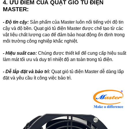
4. ƯU ĐIỂM CỦA QUẠT GIÓ TỦ ĐIỆN
MASTER:
-
Độ tin cậy:
Sản phẩm của Master luôn nổi tiếng với độ tin
cậy và độ bền.
Quạt gi
ó
t
ủ điện
Master
được chế tạo từ các
vật liệu chất lượng cao để đảm bảo hoạt động ổn định trong
môi trường công nghiệp khắc nghiệt.
- Hiệu suất cao:
Chúng được thiết kế để cung cấp hiệu suất
làm mát tối ưu và duy trì nhiệt độ an toàn trong tủ điện.
- Dễ lắp đặt và bảo trì:
Quạt gi
ó
t
ủ điện
Master
dễ dàng lắp
đặt và yêu cầu ít công việc bảo trì.