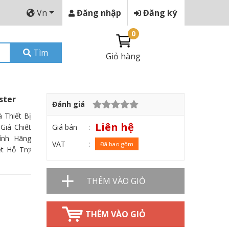
Vn
Đăng nhập
Đăng ký
0
Tìm
Giỏ hàng
ster
Đánh giá
 Thiết Bị
Liên hệ
Giá bán
Giá Chiết
ính Hãng
VAT
Đã bao gồm
t Hỗ Trợ
THÊM VÀO GIỎ
THÊM VÀO GIỎ