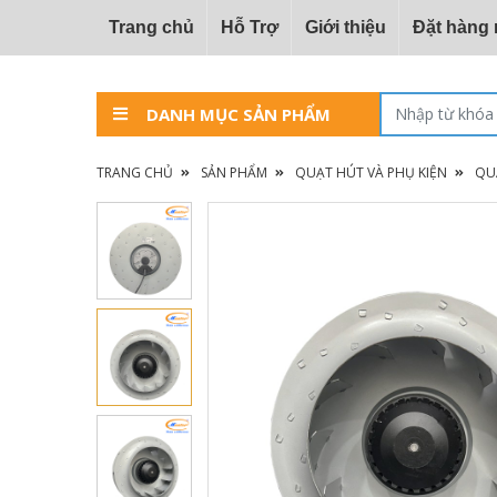
Trang chủ
Hỗ Trợ
Giới thiệu
Đặt hàng
DANH MỤC SẢN PHẨM
TRANG CHỦ
SẢN PHẨM
QUẠT HÚT VÀ PHỤ KIỆN
QU