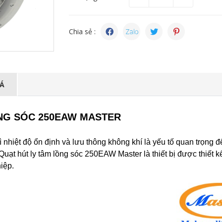
Chia sẻ :
IÁ
ỒNG SÓC 250EAW MASTER
ì nhiệt độ ổn định và lưu thông không khí là yếu tố quan trọng đ
à Quạt hút ly tâm lồng sóc 250EAW Master là thiết bị được thiết
iệp.