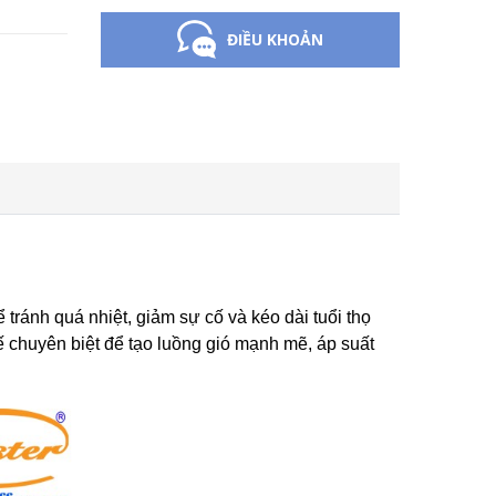
ĐIỀU KHOẢN
ể tránh quá nhiệt, giảm sự cố và kéo dài tuổi thọ
 kế chuyên biệt để tạo luồng gió mạnh mẽ, áp suất