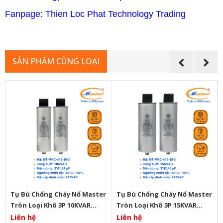
Fanpage: Thien Loc Phat Technology Trading
SẢN PHẨM CÙNG LOẠI
Tụ Bù Chống Cháy Nổ Master
Tụ Bù Chống Cháy Nổ Master
Tròn Loại Khô 3P 10KVAR
Tròn Loại Khô 3P 15KVAR
415VAC
415VAC
Liên hệ
Liên hệ