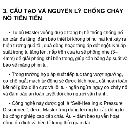
3. CẤU TẠO VÀ NGUYÊN LÝ CHỐNG CHÁY
NỔ TIÊN TIẾN
• Tụ bù Master vuông được trang bị hệ thống chống nổ
an toàn đa tầng, đảm bảo thiết bị không bị hư hại khi xảy ra
hiện tượng quá tải, quá dòng hoặc tăng áp đột ngột. Khi áp
suất trong tụ tăng lên, nắp trên của tụ sẽ phồng nhẹ (3–
4mm) để giải phóng khí bên trong, giúp cân bằng áp suất và
bảo vệ màng phim tụ.
• Trong trường hợp áp suất tiếp tục tăng vượt ngưỡng,
cơ chế ngắt mạch tự động sẽ được kích hoạt, cắt hoàn toàn
kết nối giữa điện cực và lõi tụ - ngăn ngừa nguy cơ cháy nổ
và đảm bảo an toàn tuyệt đối cho người vận hành.
• Công nghệ này được gọi là “Self-Healing & Pressure
Disconnect”, được Master ứng dụng tương tự các dòng tụ
bù công nghiệp cao cấp châu Âu – đảm bảo tụ vẫn hoạt
động ổn định và bền bỉ trong thời gian dài.