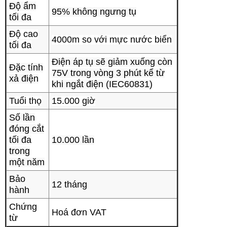
Độ ẩm
95% không ngưng tụ
tối đa
Độ cao
4000m so với mực nước biển
tối đa
Điện áp tụ sẽ giảm xuống còn
Đặc tính
75V trong vòng 3 phút kể từ
xả điện
khi ngắt điện (IEC60831)
Tuổi thọ
15.000 giờ
Số lần
đóng cắt
tối đa
10.000 lần
trong
một năm
Bảo
12 tháng
hành
Chứng
Hoá đơn VAT
từ