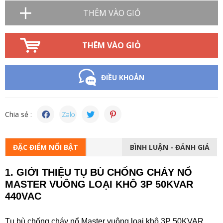
THÊM VÀO GIỎ
THÊM VÀO GIỎ
ĐIỀU KHOẢN
Chia sẻ :
ĐẶC ĐIỂM NỔI BẬT
BÌNH LUẬN - ĐÁNH GIÁ
1. GIỚI THIỆU TỤ BÙ CHỐNG CHÁY NỔ
MASTER VUÔNG LOẠI KHÔ 3P 50KVAR
440VAC
Tụ bù chống cháy nổ Master vuông loại khô 3P 50KVAR