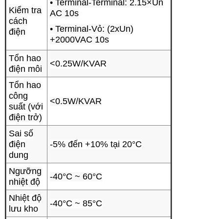
• Terminal-Terminal: 2.15×Un
Kiểm tra
AC 10s
cách
• Terminal-Vỏ: (2xUn)
điện
+2000VAC 10s
Tổn hao
<0.25W/KVAR
điện môi
Tổn hao
công
<0.5W/KVAR
suất (với
điện trở)
Sai số
điện
-5% đến +10% tại 20°C
dung
Ngưỡng
-40°C ~ 60°C
nhiệt độ
Nhiệt độ
-40°C ~ 85°C
lưu kho