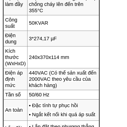
làm đầy
chống cháy lên đến trên
355°C
Công
50KVAR
suất
Điện
3*274,17 µF
dung
Kích
thước
240x370x114 mm
(WxHxD)
Điện áp
440VAC (Có thể sản xuất đến
định
2000VAC theo yêu cầu của
mức
khách hàng)
Tần số
50/60 Hz
• Đặc tính tự phục hồi
An toàn
• Ngắt kết nối khi quá áp suất
• Lắp đặt theo phương thẳng