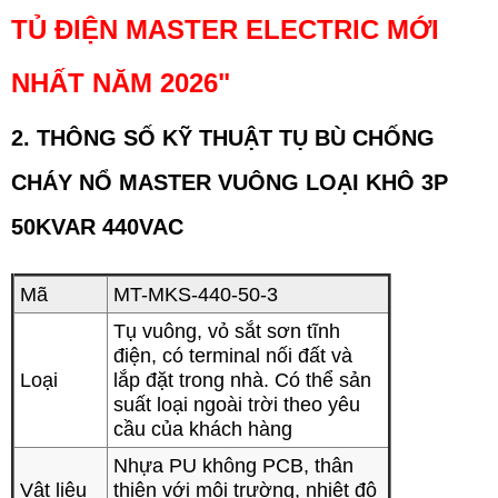
TỦ ĐIỆN MASTER ELECTRIC MỚI
NHẤT NĂM 2026
"
2. THÔNG SỐ KỸ THUẬT
TỤ BÙ CHỐNG
CHÁY NỔ MASTER VUÔNG LOẠI KHÔ 3P
50KVAR 440VAC
Mã
MT-MKS-440-50-3
Tụ vuông, vỏ sắt sơn tĩnh
điện, có terminal nối đất và
Loại
lắp đặt trong nhà. Có thể sản
suất loại ngoài trời theo yêu
cầu của khách hàng
Nhựa PU không PCB, thân
Vật liệu
thiện với môi trường, nhiệt độ