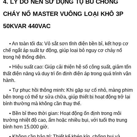
4. LÝ DO NÊN SỬ DỤNG
TỤ BÙ CHỐNG
CHÁY NỔ MASTER VUÔNG LOẠI KHÔ 3P
50KVAR 440VAC
• An toàn tối đa: Vỏ sắt sơn tĩnh điện bền bỉ, kết hợp cơ
chế ngắt áp suất tự động, giúp loại bỏ nguy cơ cháy nổ
trong hệ thống điện.
•
Hiệu suất cao: Giúp cải thiện hệ số công suất, giảm tổn
thất điện năng và duy trì ổn định điện áp trong quá trình vận
hành.
•
Tự phục hồi thông minh: Khi gặp sự cố nhỏ, màng phim
bên trong có thể tự sửa chữa, giúp thiết bị hoạt động trở lại
bình thường mà không cần thay thế.
•
Bền bỉ theo thời gian: Hoạt động ổn định trong môi
trường nhiệt độ cao, ẩm hoặc nhiều bụi, với tuổi thọ trung
bình hơn 15.000 giờ.
•
Không cần bảo trì: Thiết kế khép kín, chống bụi và