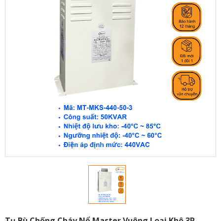
Tụ Bù Chống Cháy Nổ Master Vuông Loại Khô 3P