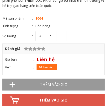
phân phối bởi THIÊN LỘC PHÁT với giá tốt nhất trên thị trường và
hỗ trợ giao hàng trên toàn quốc.
Mã sản phẩm
1064
Tình trạng
Còn hàng
Số lượng
Đánh giá
Liên hệ
Giá bán
VAT
Đã bao gồm
THÊM VÀO GIỎ
THÊM VÀO GIỎ