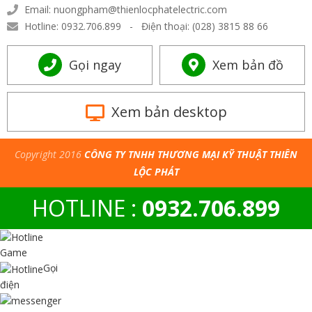
Email: nuongpham@thienlocphatelectric.com
Hotline: 0932.706.899 - Điện thoại: (028) 3815 88 66
Gọi ngay
Xem bản đồ
Xem bản desktop
Copyright 2016
CÔNG TY TNHH THƯƠNG MẠI KỸ THUẬT THIÊN
LỘC PHÁT
HOTLINE :
0932.706.899
Game
Gọi
điện