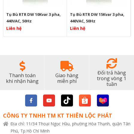
Tụ Bù RTR DW 10Kvar 3 pha,
Tụ Bù RTR DW 15Kvar 3 pha,
440VAC, 50Hz
440VAC, 50Hz
Liên hệ
Liên hệ
Đổi trả hàng
Thanh toán
Giao hàng
trong vòng 1
khi nhận hàng
miễn phí
tuần
CÔNG TY TNHH TM KT THIÊN LỘC PHÁT
Địa chỉ: 11/34 Thoại Ngọc Hầu, phường Hòa Thạnh, quận Tân
Phú, Tp.Hồ Chí Minh