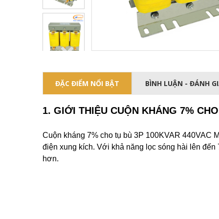
ĐẶC ĐIỂM NỔI BẬT
BÌNH LUẬN - ĐÁNH G
1. GIỚI THIỆU CUỘN KHÁNG 7% CHO
Cuộn kháng 7% cho tụ bù 3P 100KVAR 440VAC Master
điện xung kích. Với khả năng lọc sóng hài lên đến
hơn.