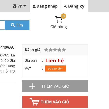
Vn
Đăng nhập
Đăng ký
0
Tìm
Giỏ hàng
 440VAC
Đánh giá
40VAC Là
Liên hệ
Giá bán
ối Có Giá
hính Hãng
VAT
Đã bao gồm
t Hỗ Trợ
THÊM VÀO GIỎ
THÊM VÀO GIỎ