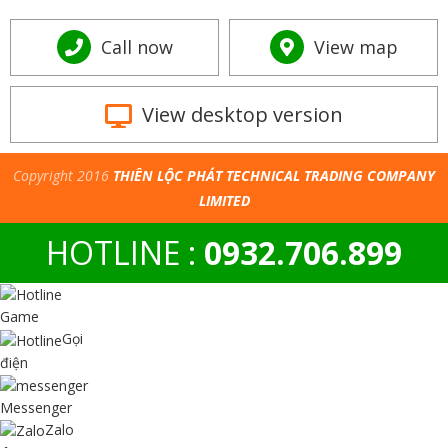
Call now
View map
View desktop version
Copyright 2016
THIÊN LỘC PHÁT TECHNICAL TRADING COMPANY
LIMITED
HOTLINE :
0932.706.899
Game
Gọi
điện
Messenger
Zalo