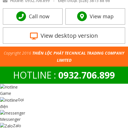
Hotline: 0932.706.899 - Điện thoại: (028) 3815 88 66
Call now
View map
View desktop version
Copyright 2016
THIÊN LỘC PHÁT TECHNICAL TRADING COMPANY
LIMITED
HOTLINE :
0932.706.899
Game
Gọi
điện
Messenger
Zalo