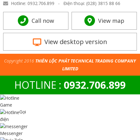
Hotline: 0932.706.899 - Điện thoại: (028) 3815 88 66
Call now
View map
View desktop version
Copyright 2016
THIÊN LỘC PHÁT TECHNICAL TRADING COMPANY
LIMITED
HOTLINE :
0932.706.899
Game
Gọi
điện
Messenger