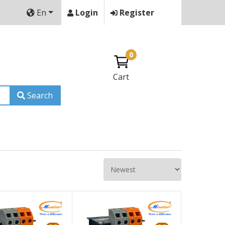
En
Login
Register
0
Cart
Search