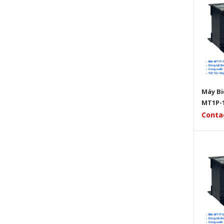
Máy Bi
MT1P-1
Conta