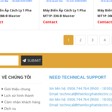
ến Áp Cách Ly 1 Pha
Máy Biến Áp Cách Ly 1 Pha
Máy Biến
88-B Master
MT1P-336-B Master
MT1P-36
ct
Contact
Contact
1
2
3
4
SUBMIT
VỀ CHÚNG TÔI
NEED TECHNICAL SUPPORT
Xin liên hệ: 0906.744.764 (9h00 - 18:00)
Giới thiệu chung
Email: technical@thienlocphatelectric.
Lịch sử hình thành
Xin liên hệ: 0906.744.764 (9h00 - 18:00)
Cảm nhận khách hàng
Email: technical@thienlocphatelectric.
Dịch vụ