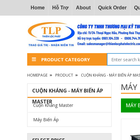
Home
Hỗ Trợ
About
Quick Order
Qu
PRODUCT CATEGORY
HOMEPAGE
PRODUCT
CUỘN KHÁNG - MÁY BIẾN ÁP MA
MÁY 
CUỘN KHÁNG - MÁY BIẾN ÁP
MASTER
MÁY B
Cuộn Kháng Master
Máy Biến Áp