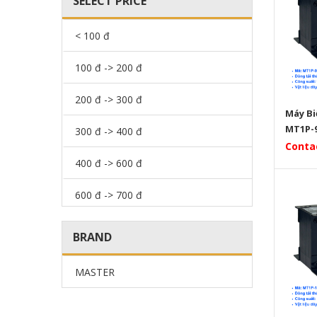
SELECT PRICE
< 100 đ
100 đ -> 200 đ
200 đ -> 300 đ
Máy Bi
MT1P-9
300 đ -> 400 đ
Conta
400 đ -> 600 đ
600 đ -> 700 đ
700 đ -> 800 đ
BRAND
800 đ -> 900 đ
MASTER
900 đ -> 1.000 đ