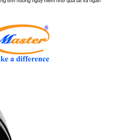
hững tình huống nguy hiểm như quá tải và ngắn