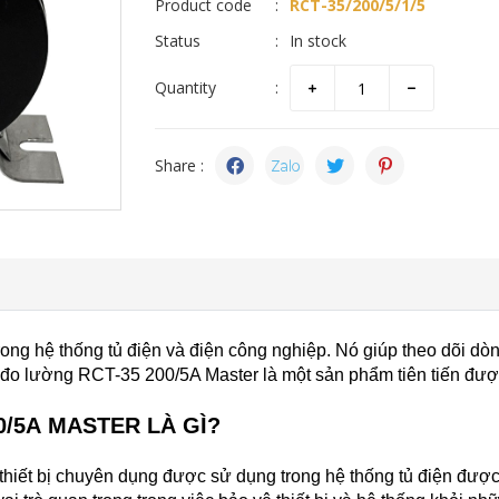
Product code
RCT-35/200/5/1/5
Status
In stock
Quantity
Share :
ong hệ thống tủ điện và điện công nghiệp. Nó giúp theo dõi dò
đ
o lường RCT-35 200/5
A
Master là một sản phẩm tiên tiến đượ
0/5A MASTER LÀ GÌ?
thiết bị chuyên dụng được sử dụng trong hệ thống tủ điện
đ
ược 