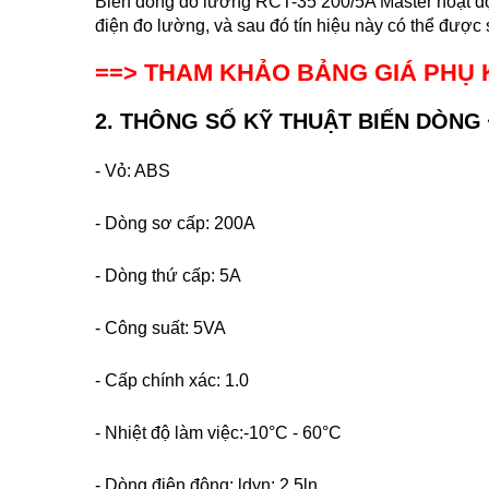
Biến dòng
đ
o lường RCT-35 200/5
A
Master hoạt độ
điện đo lường, và sau đó tín hiệu này có thể được 
==> THAM KHẢO BẢNG GIÁ PHỤ 
2. THÔNG SỐ KỸ THUẬT BIẾN DÒNG
- Vỏ: ABS
- Dòng sơ cấp: 200A
- Dòng thứ cấp: 5A
- Công suất: 5VA
- Cấp chính xác: 1.0
- Nhiệt độ làm việc:-10
°C
-
60°C
- D
òng điện động: ldyn: 2.5ln