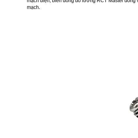
mạch điện, bi
ến dòng đo lường RCT Master
đóng v
mạch.