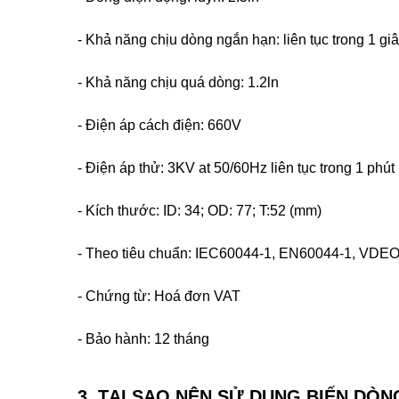
- Khả năng chịu dòng ngắn hạn: liên tục trong 1 gi
- Khả năng chịu quá dòng: 1.2ln
- Điện áp cách điện: 660V
- Điện áp thử: 3KV at 50/60Hz liên tục trong 1 phút
- Kích thước: ID: 34; OD: 77; T:52 (mm)
- Theo tiêu chuẩn: IEC60044-1, EN60044-1, VDE
-
Chứng từ: Hoá đơn VAT
- Bảo hành: 12 tháng
3. TẠI SAO NÊN SỬ DỤNG BIẾN DÒN