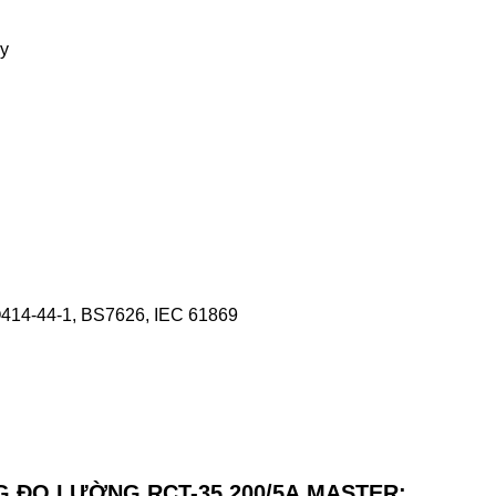
ây
O414-44-1, BS7626, IEC 61869
G ĐO LƯỜNG RCT-35 200/5A MASTER: