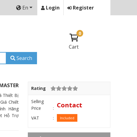
En
Login
Register
0
Cart
Search
 MASTER
Rating
 Thiết Bị
Selling
Giá Chiết
Contact
Price
ính Hãng
t Hỗ Trợ
VAT
Included