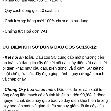
- Nhi
ệt độ làm việc:
-55
°C
..+150°C
- Quy cách đóng gói: 10 cái/bịch
- Chất lượng: hàng mới 100% chưa qua sử dụng
- Chứng từ: Hoá đơn VAT
ƯU ĐIỂM KHI SỬ DỤNG ĐẦU COS SC150-12:
- Kết nối an toàn:
Đầu cos SC cung cấp một phương tiện
an toàn và đáng tin cậy để kết nối các dây điện với các thiết
bị điện khác như cầu dao, biến dòng, và ổ cắm. Sự kết nối
chặt chẽ giữa các dây điện giúp tránh nguy cơ ngắn mạch
và chập cháy.
- Chống Oxy hóa và ăn mòn:
Đầu cos được sản xuất từ
ống đồng liền mạch có độ tinh khiết lớn đến
99,9%
là đồng
nguyên chất, đ
iều này giúp bảo vệ dây điện khỏi hiện tượng
oxy hóa, ăn mòn và giảm thiểu sự suy giảm độ tin cậy của