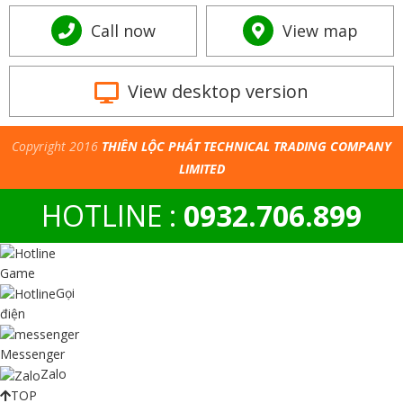
Call now
View map
View desktop version
Copyright 2016
THIÊN LỘC PHÁT TECHNICAL TRADING COMPANY
LIMITED
HOTLINE :
0932.706.899
Game
Gọi
điện
Messenger
Zalo
TOP