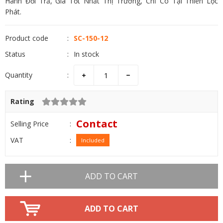
Hành Đổi Trả, Giá Tốt Nhất Thị Trường, Chỉ Có Tại Thiên Lộc
Phát.
Product code
SC-150-12
Status
In stock
Quantity
Rating
Contact
Selling Price
VAT
Included
ADD TO CART
ADD TO CART